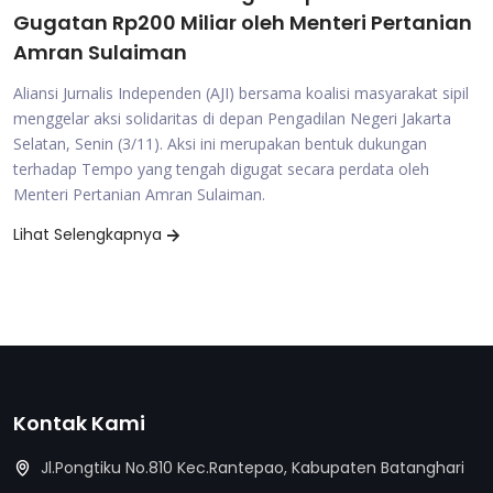
Gugatan Rp200 Miliar oleh Menteri Pertanian
Amran Sulaiman
Aliansi Jurnalis Independen (AJI) bersama koalisi masyarakat sipil
menggelar aksi solidaritas di depan Pengadilan Negeri Jakarta
Selatan, Senin (3/11). Aksi ini merupakan bentuk dukungan
terhadap Tempo yang tengah digugat secara perdata oleh
Menteri Pertanian Amran Sulaiman.
Lihat Selengkapnya
Kontak Kami
Jl.Pongtiku No.810 Kec.Rantepao, Kabupaten Batanghari