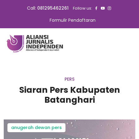
Call:
081295462261
Follow us:
Formulir Pendaftaran
PERS
Siaran Pers Kabupaten
Batanghari
anugerah dewan pers